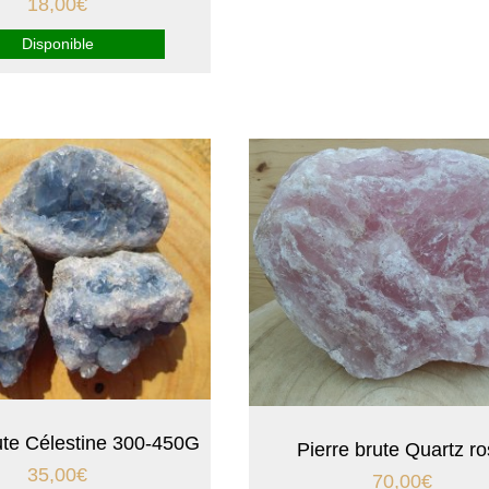
18,00
€
Disponible
ute Célestine 300-450G
Pierre brute Quartz r
35,00
€
70,00
€