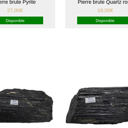
erre brute Pyrite
Pierre brute Quartz r
27,00
€
16,00
€
Disponible
Disponible