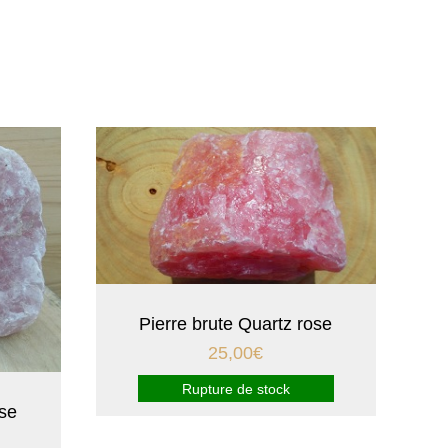
Pierre brute Quartz rose
25,00
€
Rupture de stock
ose