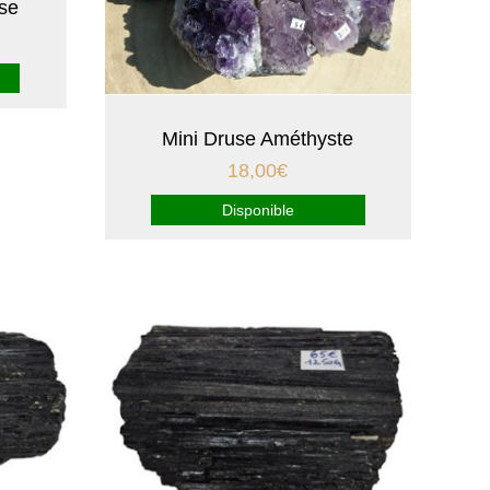
ose
Mini Druse Améthyste
18,00
€
Disponible