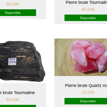
Pierre brute Tourmali
60,00
€
60,00
€
Disponible
Disponible
Pierre brute Quartz r
12,00
€
re brute Tourmaline
50,00
€
Disponible