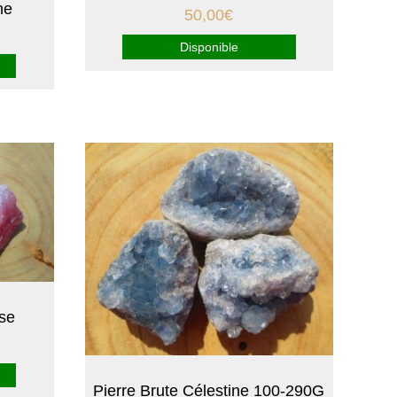
ne
50,00
€
Disponible
ose
Pierre Brute Célestine 100-290G