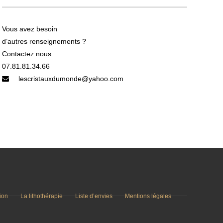
Vous avez besoin
d’autres renseignements ?
Contactez nous
07.81.81.34.66
lescristauxdumonde@yahoo.com
tion
La lithothérapie
Liste d’envies
Mentions légales