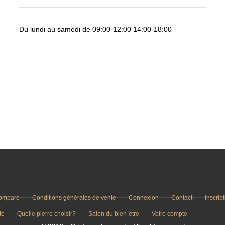
Du lundi au samedi de 09:00-12:00 14:00-18:00
ompare
Conditions générales de vente
Connexion
Contact
Inscrip
té
Quelle pierre choisir?
Salon du bien-être
Votre compte