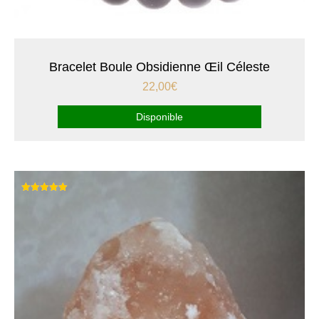
Bracelet Boule Obsidienne Œil Céleste
22,00
€
Disponible
Note
5.00
sur 5