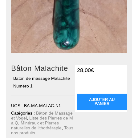
Bâton Malachite
28,00
€
Bâton de massage Malachite
quantité de Bâton
Numéro 1
Malachite
AJOUTER AU
PANIER
UGS :
BA-MA-MALAC-N1
Catégories :
Bâton de Massage
et Vogel
,
Liste des Pierres de M
à Q
,
Minéraux et Pierres
naturelles de lithothérapie
,
Tous
nos produits