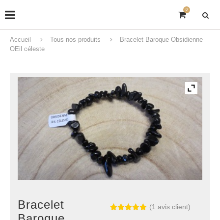
0
Accueil
Tous nos produits
Bracelet Baroque Obsidienne
OEil céleste
Bracelet
(
1
avis client)
Baroque
Noté
1
5.00