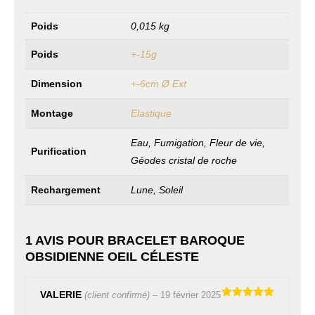
Poids
0,015 kg
Poids
+-15g
Dimension
+-6cm Ø Ext
Montage
Elastique
Eau, Fumigation, Fleur de vie,
Purification
Géodes cristal de roche
Rechargement
Lune, Soleil
1 AVIS POUR
BRACELET BAROQUE
OBSIDIENNE OEIL CÉLESTE
VALERIE
(client confirmé)
–
19 février 2025
Note
5
sur