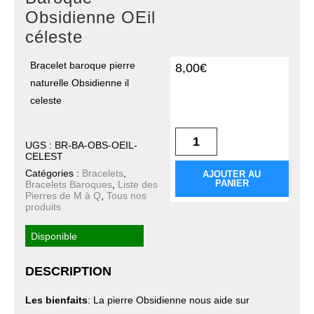
sur 5
Obsidienne OEil
basé sur
notation
céleste
client
Bracelet baroque pierre
8,00
€
naturelle Obsidienne il
quantité de Bracelet
celeste
Baroque Obsidienne
OEil céleste
UGS :
BR-BA-OBS-OEIL-
CELEST
Catégories :
Bracelets
,
AJOUTER AU
PANIER
Bracelets Baroques
,
Liste des
Pierres de M à Q
,
Tous nos
produits
Disponible
DESCRIPTION
Les bienfaits
: La pierre Obsidienne nous aide sur