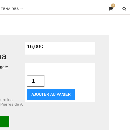
0
RTENAIRES
e
16,00
€
na
Agate
quantité de Bracelet Boule Agate
Botswana
AJOUTER AU PANIER
turelles
,
 Pierres de A