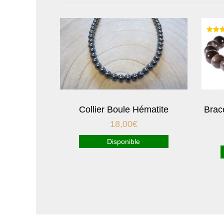
Note
5.00
sur 
Collier Boule Hématite
Brac
18,00
€
Disponible