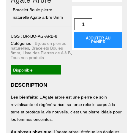
Agate Arbre
Bracelet Boule pierre
quantité de Bracelet
Boule Agate Arbre
naturelle Agate arbre 8mm
UGS :
BR-BO-AG-ARB-8
AJOUTER AU
PANIER
Catégories :
Bijoux en pierres
naturelles
,
Bracelets Boules
8mm
,
Liste des Pierres de A à B
,
Tous nos produits
Disponible
DESCRIPTION
Les bienfaits
: L’Agate arbre est une pierre de soin
revitalisante et régénératrice, sa force relie le corps à la
terre et protège la vie nouvelle. c’est une pierre idéale pour
les femmes enceintes.
Au niveau physique
: L’agate arbre, Atténue les douleurs