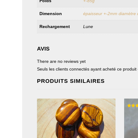
Poids
+-85g
Dimension
épaisseur +-2mm diamètre 
Rechargement
Lune
AVIS
There are no reviews yet
Seuls les clients connectés ayant acheté ce produit on
PRODUITS SIMILAIRES
Note
5.00
sur 