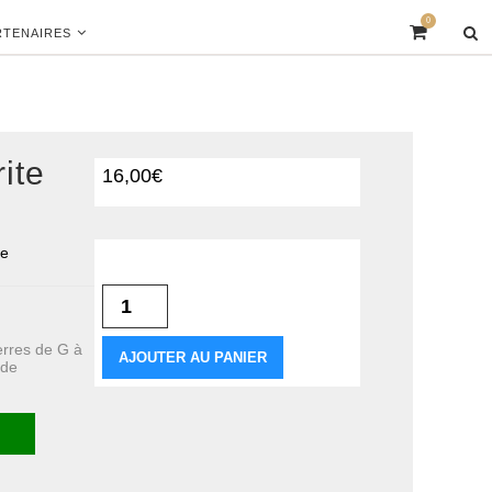
0
RTENAIRES
ite
16,00
€
te
quantité de Galet Labradorite 70-
100G
erres de G à
AJOUTER AU PANIER
 de