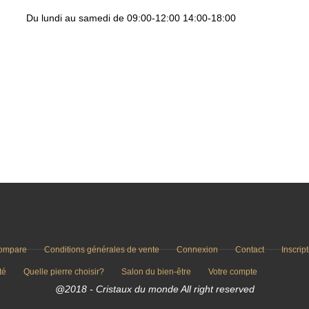
Du lundi au samedi de 09:00-12:00 14:00-18:00
ompare
Conditions générales de vente
Connexion
Contact
Inscrip
té
Quelle pierre choisir?
Salon du bien-être
Votre compte
@2018 - Cristaux du monde All right reserved