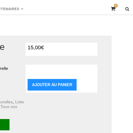
0
RTENAIRES
ue
15,00
€
relle
quantité de Pendentif Aigue
marine
AJOUTER AU PANIER
turelles
,
Liste
,
Tous nos