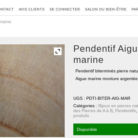
ONTACT
AVIS CLIENTS
SE CONNECTER
SALON DU BIEN-ÊTRE
PA
marine
Pendentif Aig
marine
Pendentif biterminés pierre natu
Aigue marine monture argentée
UGS :
PDTI-BITER-AIG-MAR
Catégories :
Bijoux en pierres na
des Pierres de A à B
,
Pendentifs
produits
Disponible