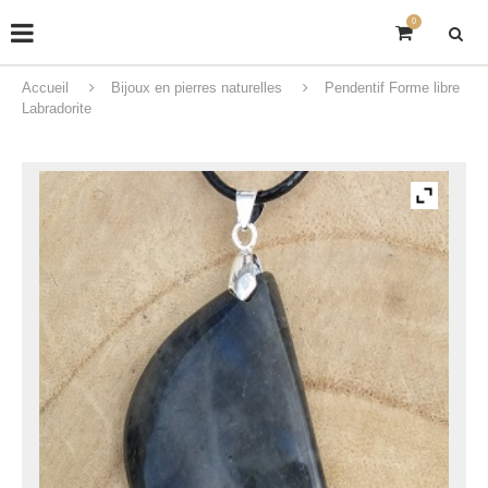
0
Accueil
Bijoux en pierres naturelles
Pendentif Forme libre
Labradorite