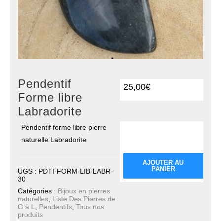
Pendentif
25,00
€
Forme libre
Labradorite
Pendentif forme libre pierre
quantité de Pendentif
Forme libre
naturelle Labradorite
Labradorite
AJOUTER AU
PANIER
UGS :
PDTI-FORM-LIB-LABR-
30
Catégories :
Bijoux en pierres
naturelles
,
Liste Des Pierres de
G à L
,
Pendentifs
,
Tous nos
produits