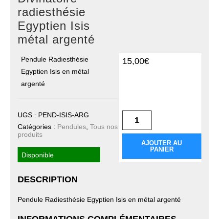
sur 5
radiesthésie
basé sur
notation
Egyptien Isis
client
métal argenté
Pendule Radiesthésie
15,00
€
Egyptien Isis en métal
quantité de Pendule
argenté
Divinatoire
radiesthésie Egyptien
Isis métal argenté
UGS :
PEND-ISIS-ARG
Catégories :
Pendules
,
Tous nos
produits
AJOUTER AU
PANIER
Disponible
DESCRIPTION
Pendule Radiesthésie Egyptien Isis en métal argenté
INFORMATIONS COMPLÉMENTAIRES