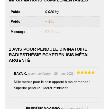
Poids
0,020 kg
Poids
+-10g
Montage
Chaînette
1 AVIS POUR
PENDULE DIVINATOIRE
RADIESTHÉSIE EGYPTIEN ISIS MÉTAL
ARGENTÉ
BAYA K.
(client confirmé)
–
28 mars 2025
Note
5
sur
5
Mille mercis pour le soin apporté à ma demande !
Superbe pendule ! Merci infiniment
FRÉDÉRIC WWWWW
(store manager)
–
1