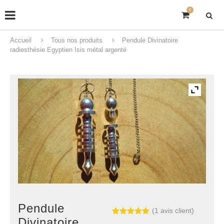
0
Accueil
Tous nos produits
Pendule Divinatoire
radiesthésie Egyptien Isis métal argenté
Pendule
(
1
avis client)
Divinatoire
Noté
1
5.00