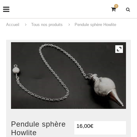
0
Accueil
Tous nos produits
Pendule sphère Howlite
Pendule sphère
16,00
€
Howlite