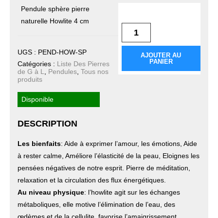
Pendule sphère pierre
quantité de Pendule
sphère Howlite
naturelle Howlite 4 cm
UGS :
PEND-HOW-SP
AJOUTER AU
PANIER
Catégories :
Liste Des Pierres
de G à L
,
Pendules
,
Tous nos
produits
Disponible
DESCRIPTION
Les bienfaits
: Aide à exprimer l’amour, les émotions, Aide
à rester calme, Améliore l’élasticité de la peau, Eloignes les
pensées négatives de notre esprit. Pierre de méditation,
relaxation et la circulation des flux énergétiques.
Au niveau physique
: l’howlite agit sur les échanges
métaboliques, elle motive l’élimination de l’eau, des
œdèmes et de la cellulite, favorise l’amaigrissement,