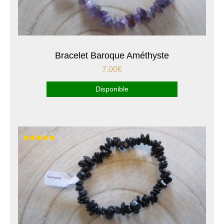
Bracelet Baroque Améthyste
7,00
€
Disponible
Note
5.00
sur 5