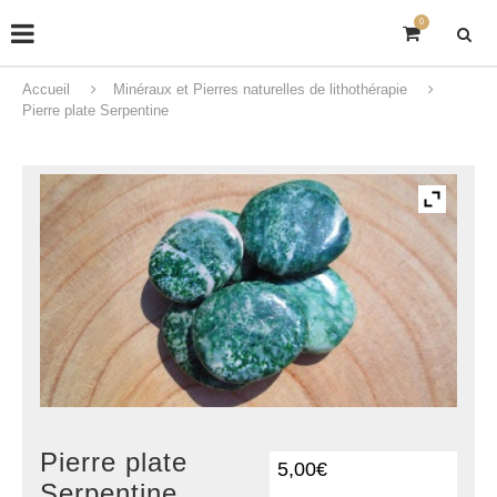
0
Accueil
Minéraux et Pierres naturelles de lithothérapie
Pierre plate Serpentine
Pierre plate
5,00
€
Serpentine