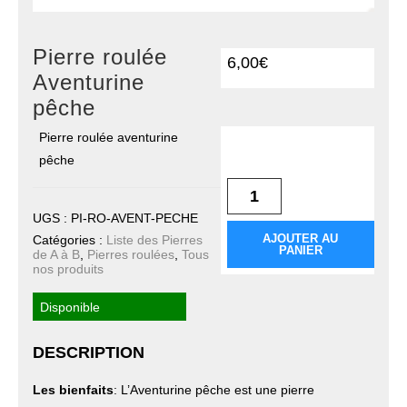
Pierre roulée
6,00
€
Aventurine
pêche
Pierre roulée aventurine
quantité de Pierre
roulée Aventurine
pêche
pêche
UGS :
PI-RO-AVENT-PECHE
AJOUTER AU
Catégories :
Liste des Pierres
PANIER
de A à B
,
Pierres roulées
,
Tous
nos produits
Disponible
DESCRIPTION
Les bienfaits
: L’Aventurine pêche est une pierre