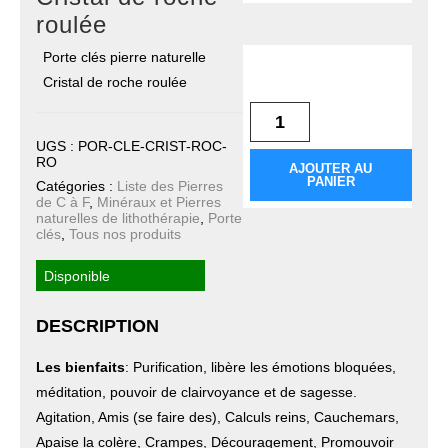
roulée
Porte clés pierre naturelle
quantité de Porte clés
Cristal de roche
Cristal de roche roulée
roulée
UGS :
POR-CLE-CRIST-ROC-
RO
AJOUTER AU
PANIER
Catégories :
Liste des Pierres
de C à F
,
Minéraux et Pierres
naturelles de lithothérapie
,
Porte
clés
,
Tous nos produits
Disponible
DESCRIPTION
Les bienfaits
: Purification, libère les émotions bloquées,
méditation, pouvoir de clairvoyance et de sagesse.
Agitation, Amis (se faire des), Calculs reins, Cauchemars,
Apaise la colère, Crampes, Découragement, Promouvoir